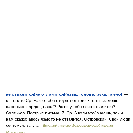
не отвалится(не отломится)(язык, голова, рука, плечо)
—
от того то Ср. Разве тебя отбудет от того, что ты скажешь
папеньке: пардон, папа/? Разве у тебя язык отвалится?
Салтыков. Пестрые письма. 7. Ср. А коли что/ знаешь, так и
нам скажи; авось язык то не отвалится. Островский. Свои люди
сочтемся. 7.… …
Большой толково-фразеологический словарь
Михельсона