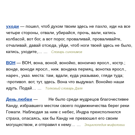
уходи
— пошел, чтоб духом твоим здесь не пахло, иди на все
четыре стороны, отвали, убирайся, прочь, вали, катись
колбасой, вот бог, а вот порог, проваливай, проваливайте,
отчаливай, давай отсюда, уйди, чтоб ноги твоей здесь не было,
катись, уходите,… …
Словарь синонимов
ВОН
— ВОН, вона, воной, вонойко, воноичко яросл., костр.;
вонде, воноди яросл., ниж. вондека пермяц. вонотка яросл.,
нареч., указ. места: там, вдали, куда указываю, гляди туда;
·противоп. вот, тут, здесь. Вона что выдумал. Вонойко наши
идуть. Подай… …
Толковый словарь Даля
День любви
— Не было среди мудрецов благочестивее
Канду, избравшего местом своего подвижничества берег реки
Гомати. Наблюдая за ним с небес, Индра преисполнился
страха, опасаясь, как бы Канду не превзошел его своим
могуществом, и отправил к нему… …
Энциклопедия мифологии