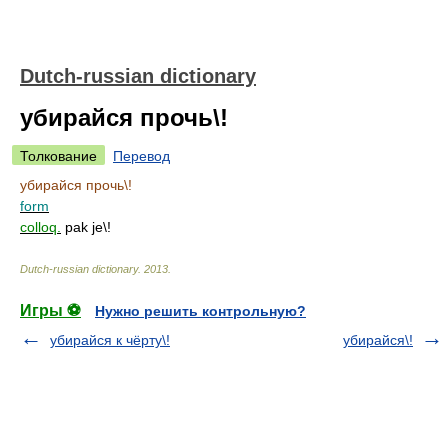
Dutch-russian dictionary
убирайся прочь\!
Толкование
Перевод
убирайся прочь\!
form
colloq.
pak je\!
Dutch-russian dictionary
.
2013
.
Игры ⚽
Нужно решить контрольную?
убирайся к чёрту\!
убирайся\!