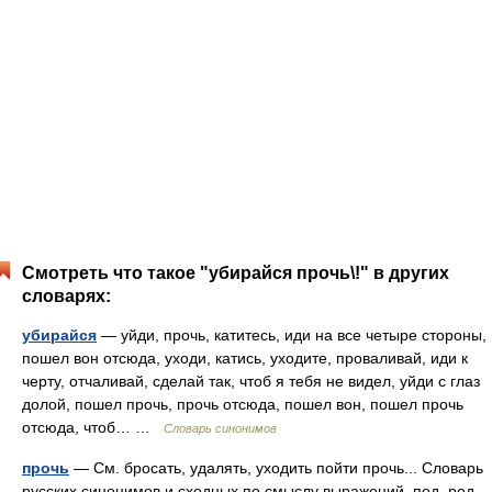
Смотреть что такое "убирайся прочь\!" в других
словарях:
убирайся
— уйди, прочь, катитесь, иди на все четыре стороны,
пошел вон отсюда, уходи, катись, уходите, проваливай, иди к
черту, отчаливай, сделай так, чтоб я тебя не видел, уйди с глаз
долой, пошел прочь, прочь отсюда, пошел вон, пошел прочь
отсюда, чтоб… …
Словарь синонимов
прочь
— См. бросать, удалять, уходить пойти прочь... Словарь
русских синонимов и сходных по смыслу выражений. под. ред.