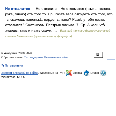
Не отвалится
— Не отвалится. Не отломится (языкъ, голова,
рука, плечо) отъ того то. Ср. Развѣ тебя отбудетъ отъ того, что
ты скажешь папенькѣ: пардонъ, папа̀? Развѣ у тебя языкъ
отвалится? Салтыковъ. Пестрыя письма. 7. Ср. А коли что̀
знаешь, такъ и намъ скажи; …
Большой толково-фразеологический
словарь Михельсона (оригинальная орфография)
© Академик, 2000-2026
18+
Обратная связь:
Техподдержка
,
Реклама на сайте
👣 Путешествия
Экспорт словарей на сайты
, сделанные на PHP,
Joomla,
Drupal,
WordPress, MODx.