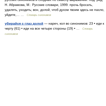
Н. Абрамова, М.: Русские словари, 1999. прочь бросать,
удалять, уходить; вон, долой; чтоб духом твоим здесь не пахло,
уйдите,… …
Словарь синонимов
убирайся с глаз долой
— нареч, кол во синонимов: 23 • иди к
черту (61) • иди на все четыре стороны (19) • …
Словарь
синонимов